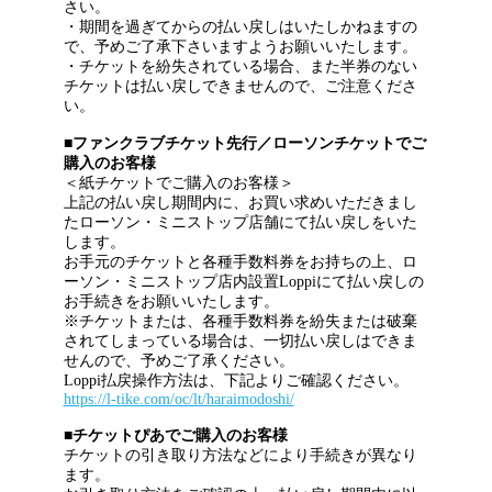
さい。
・期間を過ぎてからの払い戻しはいたしかねますの
で、予めご了承下さいますようお願いいたします。
・チケットを紛失されている場合、また半券のない
チケットは払い戻しできませんので、ご注意くださ
い。
■ファンクラブチケット先行／ローソンチケットでご
購入のお客様
＜紙チケットでご購入のお客様＞
上記の払い戻し期間内に、お買い求めいただきまし
たローソン・ミニストップ店舗にて払い戻しをいた
します。
お手元のチケットと各種手数料券をお持ちの上、ロ
ーソン・ミニストップ店内設置Loppiにて払い戻しの
お手続きをお願いいたします。
※チケットまたは、各種手数料券を紛失または破棄
されてしまっている場合は、一切払い戻しはできま
せんので、予めご了承ください。
Loppi払戻操作方法は、下記よりご確認ください。
https://l-tike.com/oc/lt/haraimodoshi/
■チケットぴあでご購入のお客様
チケットの引き取り方法などにより手続きが異なり
ます。