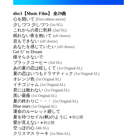
disc1【Music Film】 全29曲
心を開いて
[First edition movie]
少しづつ 少しづつ
(1st SG)
これからの君に乾杯
(2nd SG)
眠れない夜を抱いて
(off chorus)
息もできない
(off chorus)
あなたを感じていたい
(off chorus)
Get U’ re Dream
瞳そらさないで
ブラックコーヒー
(3rd SG)
あの夏の恋は眩しくて
(1st Original AL)
夏の恋はいつもドラマティック
(1st Original AL)
オレンジ色
(1st Original AL)
イチゴジャム
(1st Original AL)
君には敵わない
(1st Original AL)
黒い薔薇
(1st Original AL)
夏の終わりに・・・
(1st Original AL)
Blue tears
(1st Original AL)
運命のルーレット廻して
夏を待つセイル(帆)のように
★初公開
愛が見えない
★初公開
空っぽの心
(4th SG)
クリスマス ケーキ
(1st Mini AL)