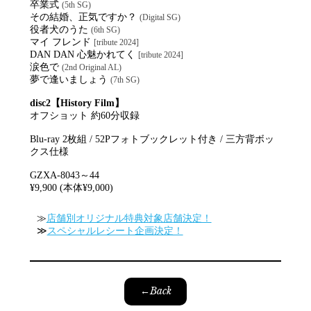
卒業式
(5th SG)
その結婚、正気ですか？
(Digital SG)
役者犬のうた
(6th SG)
マイ フレンド
[tribute 2024]
DAN DAN 心魅かれてく
[tribute 2024]
涙色で
(2nd Original AL)
夢で逢いましょう
(7th SG)
disc2【History Film】
オフショット 約60分収録
Blu-ray 2枚組 / 52Pフォトブックレット付き / 三方背ボッ
クス仕様
GZXA-8043～44
¥9,900 (本体¥9,000)
≫
店舗別オリジナル特典対象店舗決定！
≫
スペシャルレシート企画決定！
←Back