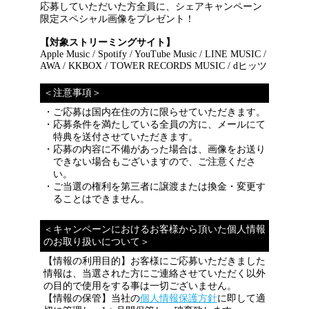
応募していただいた方全員に、シェアキャンペーン
限定スペシャル画像をプレゼント！
【対象ストリーミングサイト】
Apple Music / Spotify / YouTube Music / LINE MUSIC /
AWA / KKBOX / TOWER RECORDS MUSIC / dヒッツ
＜注意事項＞
ご応募は国内在住の方に限らせていただきます。
応募条件を満たしている全員の方に、メールにて
特典を送付させていただきます。
応募の内容に不備があった場合は、画像をお送り
できない場合もございますので、ご注意くださ
い。
ご当選の権利を第三者に譲渡または換金・変更す
ることはできません。
＜キャンペーンにおけるお客様から頂いた個人情報
のお取り扱いについて＞
【情報の利用目的】お客様にご応募いただきました
情報は、当選された方にご連絡させていただく以外
の目的で使用をする事は一切ございません。
【情報の保管】当社の
個人情報保護方針
に即して適