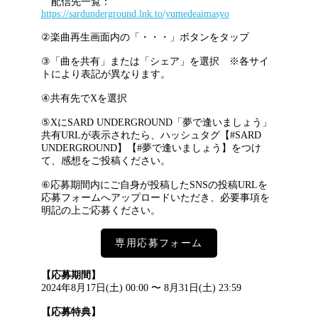
配信先一覧：
https://sardunderground.lnk.to/yumedeaimasyo
②楽曲再生画面内の「・・・」ボタンをタップ
③「曲を共有」または「シェア」を選択 ※各サイ
トにより表記が異なります。
④共有先でXを選択
⑤XにSARD UNDERGROUND「夢で逢いましょう」
共有URLが表示されたら、ハッシュタグ【#SARD
UNDERGROUND】【#夢で逢いましょう】をつけ
て、感想をご投稿ください。
⑥応募期間内にご自身が投稿したSNSの投稿URLを
応募フォームへアップロードいただき、必要事項を
明記の上ご応募ください。
専用応募フォーム
【応募期間】
2024年8月17日(土) 00:00 〜 8月31日(土) 23:59
【応募特典】