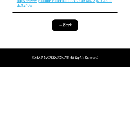
https://www.youtube.com/channel/UCUnOa67Xjk1CD2ue
dzX240w
←Back
©SARD UNDERGROUND All Rights Reserved.